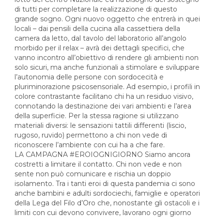
di tutti per completare la realizzazione di questo
grande sogno. Ogni nuovo oggetto che entrerà in quei
locali – dai pensili della cucina alla cassettiera della
camera da letto, dal tavolo del laboratorio all’angolo
morbido per il relax – avrà dei dettagli specifici, che
vanno incontro all’obiettivo di rendere gli ambienti non
solo sicuri, ma anche funzionali a stimolare e sviluppare
l’autonomia delle persone con sordocecità e
pluriminorazione psicosensoriale. Ad esempio, i profili in
colore contrastante facilitano chi ha un residuo visivo,
connotando la destinazione dei vari ambienti e l’area
della superficie. Per la stessa ragione si utilizzano
materiali diversi: le sensazioni tattili differenti (liscio,
rugoso, ruvido) permettono a chi non vede di
riconoscere l’ambiente con cui ha a che fare.
LA CAMPAGNA #EROIOGNIGIORNO Siamo ancora
costretti a limitare il contatto. Chi non vede e non
sente non può comunicare e rischia un doppio
isolamento. Tra i tanti eroi di questa pandemia ci sono
anche bambini e adulti sordociechi, famiglie e operatori
della Lega del Filo d’Oro che, nonostante gli ostacoli e i
limiti con cui devono convivere, lavorano ogni giorno