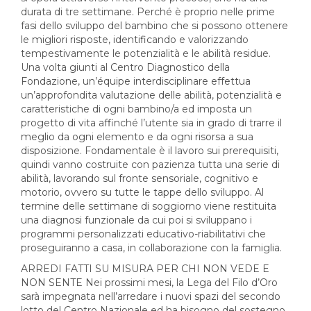
durata di tre settimane. Perché è proprio nelle prime
fasi dello sviluppo del bambino che si possono ottenere
le migliori risposte, identificando e valorizzando
tempestivamente le potenzialità e le abilità residue.
Una volta giunti al Centro Diagnostico della
Fondazione, un’équipe interdisciplinare effettua
un’approfondita valutazione delle abilità, potenzialità e
caratteristiche di ogni bambino/a ed imposta un
progetto di vita affinché l’utente sia in grado di trarre il
meglio da ogni elemento e da ogni risorsa a sua
disposizione. Fondamentale è il lavoro sui prerequisiti,
quindi vanno costruite con pazienza tutta una serie di
abilità, lavorando sul fronte sensoriale, cognitivo e
motorio, ovvero su tutte le tappe dello sviluppo. Al
termine delle settimane di soggiorno viene restituita
una diagnosi funzionale da cui poi si sviluppano i
programmi personalizzati educativo-riabilitativi che
proseguiranno a casa, in collaborazione con la famiglia.
ARREDI FATTI SU MISURA PER CHI NON VEDE E
NON SENTE Nei prossimi mesi, la Lega del Filo d’Oro
sarà impegnata nell’arredare i nuovi spazi del secondo
lotto del Centro Nazionale ed ha bisogno del sostegno