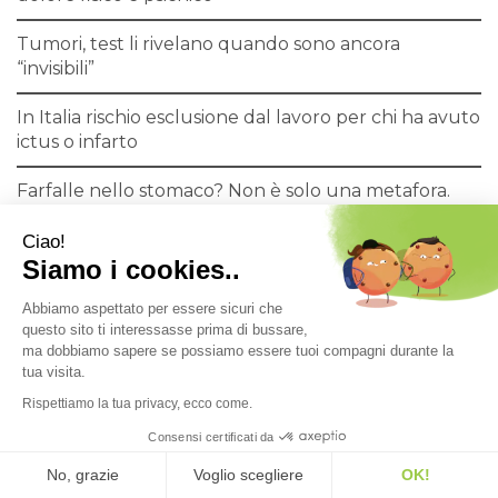
Tumori, test li rivelano quando sono ancora
“invisibili”
In Italia rischio esclusione dal lavoro per chi ha avuto
ictus o infarto
Farfalle nello stomaco? Non è solo una metafora.
Studio italiano
Ciao!
Cistite ‘incubo’ per quasi metà delle italiane. Esperti:
Siamo i cookies..
no al fai da te
Abbiamo aspettato per essere sicuri che
questo sito ti interessasse prima di bussare,
Prevenzione tumori del seno, al via la campagna di
ma dobbiamo sapere se possiamo essere tuoi compagni durante la
Komen Italia
tua visita.
Rispettiamo la tua privacy, ecco come.
Sofferenza psichica diffusa in Italia. Soprattuto fra i
giovani
Consensi certificati da
No, grazie
Voglio scegliere
OK!
Congresso SINuC: cattiva alimentazione causa oltre