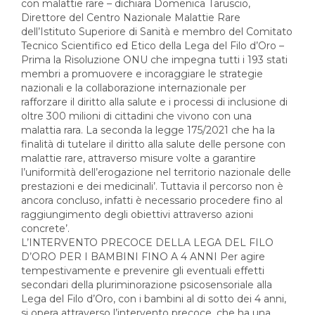
con malattie rare – dichiara Domenica Taruscio,
Direttore del Centro Nazionale Malattie Rare
dell’Istituto Superiore di Sanità e membro del Comitato
Tecnico Scientifico ed Etico della Lega del Filo d’Oro –
Prima la Risoluzione ONU che impegna tutti i 193 stati
membri a promuovere e incoraggiare le strategie
nazionali e la collaborazione internazionale per
rafforzare il diritto alla salute e i processi di inclusione di
oltre 300 milioni di cittadini che vivono con una
malattia rara. La seconda la legge 175/2021 che ha la
finalità di tutelare il diritto alla salute delle persone con
malattie rare, attraverso misure volte a garantire
l’uniformità dell’erogazione nel territorio nazionale delle
prestazioni e dei medicinali’. Tuttavia il percorso non è
ancora concluso, infatti è necessario procedere fino al
raggiungimento degli obiettivi attraverso azioni
concrete’.
L’INTERVENTO PRECOCE DELLA LEGA DEL FILO
D’ORO PER I BAMBINI FINO A 4 ANNI Per agire
tempestivamente e prevenire gli eventuali effetti
secondari della pluriminorazione psicosensoriale alla
Lega del Filo d’Oro, con i bambini al di sotto dei 4 anni,
si opera attraverso l’intervento precoce, che ha una