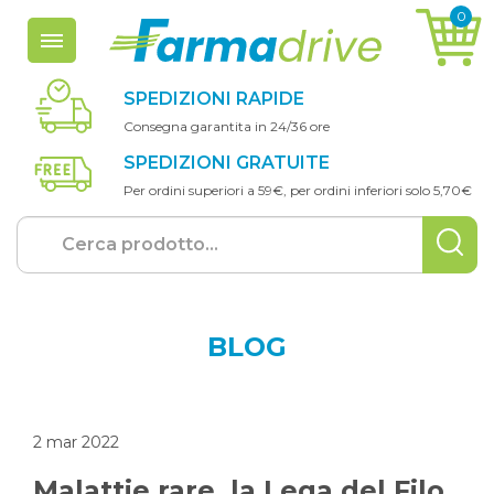
0
a
rticoli
n
el
c
arrello
SPEDIZIONI RAPIDE
Consegna garantita in 24/36 ore
SPEDIZIONI GRATUITE
Per ordini superiori a 59€, per ordini inferiori solo 5,70€
BLOG
2
mar 2022
Malattie rare, la Lega del Filo