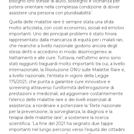
bisogno loro stesse di aiuto, sostegno e vicinanza per
potersi orientare nella complessa condizione di dover
assistere una persona con pluridisabilità’.
Quella delle malattie rare è sempre stata una sfida
molto articolata, con costi economici, sociali ed emotivi
importanti. Uno dei principali problemi è stato finora
rappresentato dalla mancanza di equità per i malati rari,
che neanche a livello nazionale godono ancora degli
stessi diritti e accedono in modo disomogeneo ai
trattamenti e alle cure. Tuttavia, nell’ultimo anno sono
stati raggiunti traguardi molto importanti tra cui, a livello
internazionale, la Risoluzione ONU sulle Malattie Rare e,
a livello nazionale, l’entrata in vigore della Legge
175/2021, che punta a garantire cure innovative e
screening attraverso l’uniformità dell’erogazione di
prestazioni e medicinali; ad aggiornare costantemente
l’elenco delle malattie rare e dei livelli essenziali di
assistenza; a riordinare e potenziare la ‘Rete nazionale
per la prevenzione, la sorveglianza, la diagnosi e la
terapia delle malattie rare’; a sostenere la ricerca
scientifica. ‘La fine del 2021 ha segnato due tappe
importanti nel lungo percorso verso l’equità dei cittadini