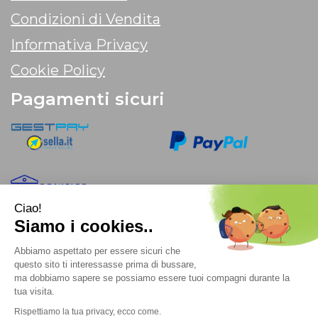
Condizioni di Vendita
Informativa Privacy
Cookie Policy
Pagamenti sicuri
Ciao!
Siamo i cookies..
Abbiamo aspettato per essere sicuri che
Farmacia Chimenti dei Dott.ri Angela e Giorgio Chimenti Srl
questo sito ti interessasse prima di bussare,
Via Giovanni Paolo Primo, 43A 32100 Belluno (BL) P.Iva:
ma dobbiamo sapere se possiamo essere tuoi compagni durante la
01016680256
tua visita.
Rispettiamo la tua privacy, ecco come.
Web Design
Fulcri srl