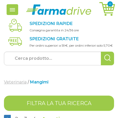
0
a
rticoli
n
el
c
arrello
SPEDIZIONI RAPIDE
Consegna garantita in 24/36 ore
SPEDIZIONI GRATUITE
Per ordini superiori a 59€, per ordini inferiori solo 5,70€
Veterinaria
/
Mangimi
FILTRA LA TUA RICERCA