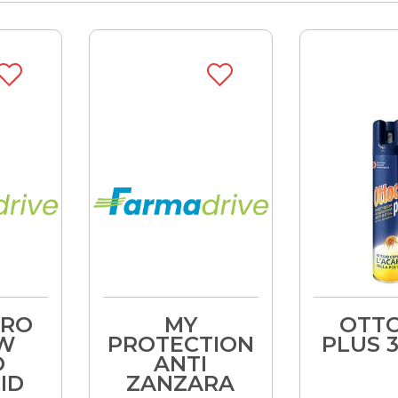
ERO
MY
OTTO
OW
PROTECTION
PLUS 
O
ANTI
ID
ZANZARA