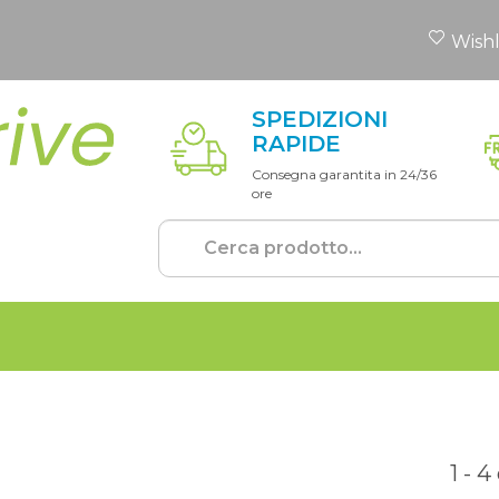
Wishl
SPEDIZIONI
RAPIDE
Consegna garantita in 24/36
ore
1 - 4