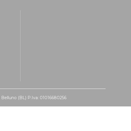
 Belluno (BL) P.Iva: 01016680256
rsonalizza le tue preferenze per controllare come le tue informazioni ve