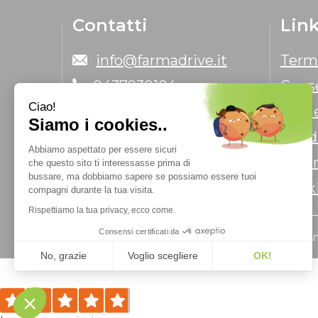
Contatti
Link
info@farmadrive.it
Termi
0437930184
Cons
Ciao!
Farma Drive
Come
Siamo i cookies..
Condi
Abbiamo aspettato per essere sicuri
Infor
che questo sito ti interessasse prima di
bussare, ma dobbiamo sapere se possiamo essere tuoi
Cooki
compagni durante la tua visita.
Rispettiamo la tua privacy, ecco come.
Consensi certificati da
Farmacia Chimenti dei Dott.ri A
No, grazie
Voglio scegliere
OK!
Piattaforma di Gestione del Consenso: Personalizza le tue opzioni
Axeptio consent
La nostra piattaforma ti consente di personalizzare e gestire le tue