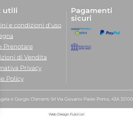
 utili
Pagamenti
sicuri
ni e condizioni d'uso
egna
 Prenotare
zioni di Vendita
mativa Privacy
e Policy
ngela e Giorgio Chimenti Srl Via Giovanni Paolo Primo, 43A 32100
Web Design
Fulcri srl
 impostazioni sulla privacy, garantendo la conformità alle normative. Pe