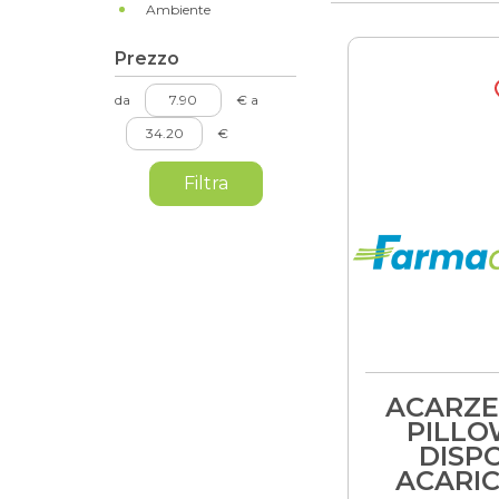
Ambiente
Prezzo
filtra
filtra
da
€
a
da
a
€
ACARZ
PILL
DISP
ACARIC