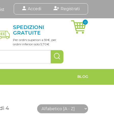
Accedi
Registrati
ist
0
articoli
SPEDIZIONI
nel
GRATUITE
carrello
Per ordini superiori a 59€, per
ordini inferiori solo 5,70€
BLOG
 di 4