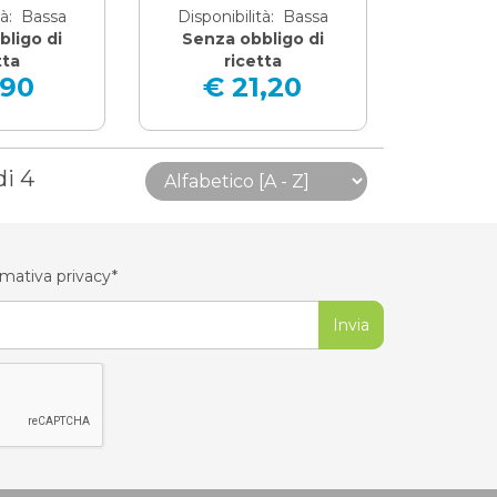
tà: Bassa
Disponibilità: Bassa
ligo di
Senza obbligo di
tta
ricetta
,90
€ 21,20
di 4
rmativa privacy*